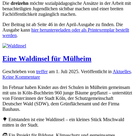
Die
dreizehn
möchte sozialpädagogische Ansätze in der Arbeit mit
benachteiligten Jugendlichen sichtbar machen und einer breiten
Fachöffentlichkeit zugänglich machen.
Der Beitrag ist ab Seite 46 in der April-Ausgabe zu finden. Die
Ausgabe kann
hier heruntergeladen oder als Printexemplar bestellt
werden
.
Eine Waldinsel für Mülheim
Geschrieben von
treffer
am
1. Juli 2025
. Veröffentlicht in
Aktuelles
.
zu
Keine Kommentare
Eine
Im Februar haben Kinder aus drei Schulen in Mülheim gemeinsam
Waldinsel
mit uns in Köln-Buchheim 960 junge Bäume gepflanzt – unterstützt
für
von Förster:innen der Stadt Köln, der Schutzgemeinschaft
Mülheim
Deutscher Wald (SDW), dem Grünflächenamt und der Firma
Bauhaus.
🌳 Entstanden ist eine Waldinsel – ein kleines Stück Mischwald
mitten in der Stadt.
🧒 Ein Projekt für Bildung, Klimaschutz und gemeinsames