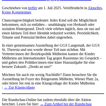
Geschrieben von
treffer
am
1. Juli 2025
. Veröffentlicht in
Aktuelles
.
zu
Keine Kommentare
Internationaler
Chancengerechtigkeit bedeutet: Jedes Kind soll die Möglichkeit
Tag
bekommen, sich zu entfalten – unabhängig von Herkunft oder
gegen
sozialem Hintergrund. Doch viele erleben täglich, dass sie nur auf
Rassismus
einen kleinen Teil ihrer Identität reduziert werden. Persönlichkeit,
Träume und Potenzial bleiben dabei ungesehen.
In einer gemeinsamen Ausstellung der GGS Langemaß, der GGS
St. Theresia und uns wurde dieser Teil nun sichtbar. Mit
Vertreter:innen der Bezirkspolitik Mülheims kamen die Kinder
Mülheims am Internationalen Tag gegen Rassismus ins Gespräch –
und gaben den Politiker:innen eine klare Hausaufgabe für eine
bessere Zukunft: „Denkt an uns!“
Möchten Sie auch ein wenig Nachhilfe? Dann besuchen Sie die
Ausstellung im Foyer des Bürgeramts Mülheim, Wiener Platz 2a,
oder hören Sie rein in eine Klangcollage der Kinder Mülheims
:
→ Zur Klangcollage
Die Rundschau-Online hat zudem ebenfalls über die Aktion
berichtet. Lesen Sie hier:
→ Zum Artikel bei der Rundschau