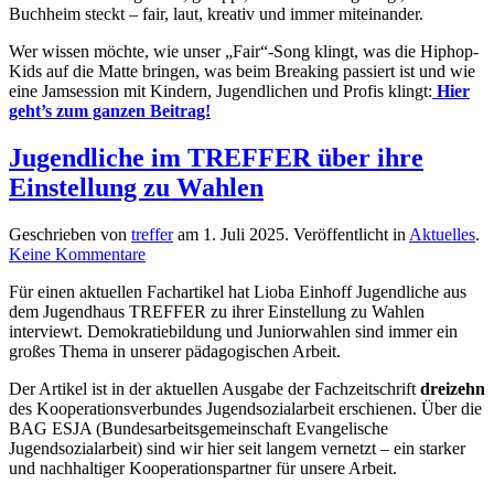
Buchheim steckt – fair, laut, kreativ und immer miteinander.
unser
Veedel!
Wer wissen möchte, wie unser „Fair“-Song klingt, was die Hiphop-
Kids auf die Matte bringen, was beim Breaking passiert ist und wie
eine Jamsession mit Kindern, Jugendlichen und Profis klingt:
Hier
geht’s zum ganzen Beitrag!
Jugendliche im TREFFER über ihre
Einstellung zu Wahlen
Geschrieben von
treffer
am
1. Juli 2025
. Veröffentlicht in
Aktuelles
.
zu
Keine Kommentare
Jugendliche
Für einen aktuellen Fachartikel hat Lioba Einhoff Jugendliche aus
im
dem Jugendhaus TREFFER zu ihrer Einstellung zu Wahlen
TREFFER
interviewt. Demokratiebildung und Juniorwahlen sind immer ein
über
großes Thema in unserer pädagogischen Arbeit.
ihre
Einstellung
Der Artikel ist in der aktuellen Ausgabe der Fachzeitschrift
dreizehn
zu
des Kooperationsverbundes Jugendsozialarbeit erschienen. Über die
Wahlen
BAG ESJA (Bundesarbeitsgemeinschaft Evangelische
Jugendsozialarbeit) sind wir hier seit langem vernetzt – ein starker
und nachhaltiger Kooperationspartner für unsere Arbeit.