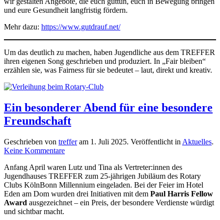
wir gestalten Angebote, die euch guttun, euch in Bewegung bringen
und eure Gesundheit langfristig fördern.
Mehr dazu:
https://www.gutdrauf.net/
Um das deutlich zu machen, haben Jugendliche aus dem TREFFER
ihren eigenen Song geschrieben und produziert. In „Fair bleiben“
erzählen sie, was Fairness für sie bedeutet – laut, direkt und kreativ.
Ein besonderer Abend für eine besondere
Freundschaft
Geschrieben von
treffer
am
1. Juli 2025
. Veröffentlicht in
Aktuelles
.
zu
Keine Kommentare
Ein
Anfang April waren Lutz und Tina als Vertreter:innen des
besonderer
Jugendhauses TREFFER zum 25-jährigen Jubiläum des Rotary
Abend
Clubs KölnBonn Millennium eingeladen. Bei der Feier im Hotel
für
Eden am Dom wurden drei Initiativen mit dem
Paul Harris Fellow
eine
Award
ausgezeichnet – ein Preis, der besondere Verdienste würdigt
besondere
und sichtbar macht.
Freundschaft