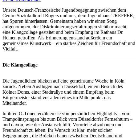
Brücken
Unsere Deutsch-Französische Jugendbegegnung zwischen dem
bauen
Centre Soziokulturell Rogers und uns, dem Jugendhaus TREFFER,
–
hat Spuren hinterlassen: Gemeinsam haben wir einen Song
von
aufgenommen, der Diskriminierungserfahrungen sichtbar macht,
Frankreich
eine Klangcollage gestaltet und beim Empfang im Rathaus Dr.
nach
Heinen getroffen. Als Erinnerung entstand außerdem ein
Buchheim
gemeinsames Kunstwerk – ein starkes Zeichen für Freundschaft und
Vielfalt.
Die Klangcollage
Die Jugendlichen blicken auf eine gemeinsame Woche in Köln
zurück. Neben Ausflügen nach Düsseldorf, einem Besuch des
Kölner Doms, einer Stadtrallye und einem Empfang beim
Bürgermeister stand vor allem eines im Mittelpunkt: das
Miteinander.
In ihren O-Tönen erzählen sie von persönlichen Highlights – vom
Trampolinspringen bis zum Blick vom Düsseldorfer Fernsehturm –
und davon, wie der Austausch hilft, Vorurteile abzubauen und
Freundschaft zu leben. Ihr Wunsch ist klar: mehr solcher
Begegnungen, die Brücken bauen zwischen Deutschland und