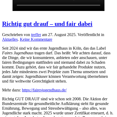
Richtig gut drauf – und fair dabei
Geschrieben von
treffer
am
27. August 2025
. Veröffentlicht in
zu
Aktuelles
.
Keine Kommentare
Richtig
Seit 2024 sind wir das erste Jugendhaus in Köln, das das Label
gut
Faires Jugendhaus
tragen darf. Das heißt: Wir achten darauf, dass
drauf
die Dinge, die wir konsumieren, anbieten oder anschauen, unter
–
fairen Bedingungen stattfinden und niemand dabei zu Schaden
und
kommt. Dazu gehört, dass wir fair gehandelte Produkte nutzen,
fair
jedes Jahr mindestens zwei Projekte zum Thema umsetzen und
dabei
damit zeigen: Jugendhäuser können Verantwortung übernehmen
und für weltweite Gerechtigkeit stehen.
Mehr dazu:
https://fairesjugendhaus.de/
Richtig GUT DRAUF sind wir schon seit 2008. Die Aktion der
Bundeszentrale für gesundheitliche Aufklärung steht für gesunde
Ernährung, Bewegung und Stressbewältigung – also alles, was
Jugendliche stark macht. 2025 wurde unser Zertifikat erneuert, d. h.