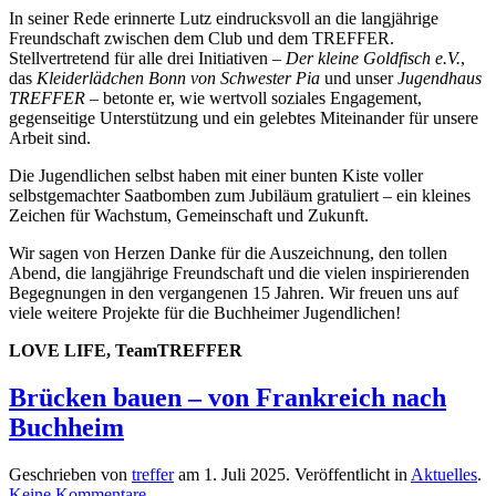
In seiner Rede erinnerte Lutz eindrucksvoll an die langjährige
Freundschaft zwischen dem Club und dem TREFFER.
Stellvertretend für alle drei Initiativen –
Der kleine Goldfisch e.V.
,
das
Kleiderlädchen Bonn von Schwester Pia
und unser
Jugendhaus
TREFFER
– betonte er, wie wertvoll soziales Engagement,
gegenseitige Unterstützung und ein gelebtes Miteinander für unsere
Arbeit sind.
Die Jugendlichen selbst haben mit einer bunten Kiste voller
selbstgemachter Saatbomben zum Jubiläum gratuliert – ein kleines
Zeichen für Wachstum, Gemeinschaft und Zukunft.
Wir sagen von Herzen Danke für die Auszeichnung, den tollen
Abend, die langjährige Freundschaft und die vielen inspirierenden
Begegnungen in den vergangenen 15 Jahren. Wir freuen uns auf
viele weitere Projekte für die Buchheimer Jugendlichen!
LOVE LIFE, TeamTREFFER
Brücken bauen – von Frankreich nach
Buchheim
Geschrieben von
treffer
am
1. Juli 2025
. Veröffentlicht in
Aktuelles
.
zu
Keine Kommentare