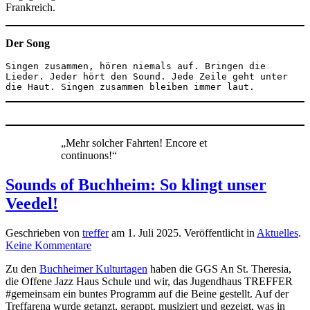
Frankreich.
Der Song
Singen zusammen, hören niemals auf. Bringen die 
Lieder. Jeder hört den Sound. Jede Zeile geht unter 
die Haut. Singen zusammen bleiben immer laut. 
„Mehr solcher Fahrten! Encore et
continuons!“
Sounds of Buchheim: So klingt unser
Veedel!
Geschrieben von
treffer
am
1. Juli 2025
. Veröffentlicht in
Aktuelles
.
zu
Keine Kommentare
Sounds
Zu den
Buchheimer Kulturtagen
haben die GGS An St. Theresia,
of
die Offene Jazz Haus Schule und wir, das Jugendhaus TREFFER
Buchheim:
#gemeinsam ein buntes Programm auf die Beine gestellt. Auf der
So
Treffarena wurde getanzt, gerappt, musiziert und gezeigt, was in
klingt