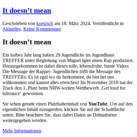
It doesn’t mean
Geschrieben von
koetzsch
am
18. März 2024
. Veröffentlicht in
zu
Aktuelles
.
Keine Kommentare
It
doesn’t
It doesn’t mean
mean
Ein halbes Jahr lang haben 29 Jugendliche im Jugendhaus
TREFFER unter Begleitung von Miguel Igler einen Rap produziert.
Herausgekommen ist dabei dieses tolle, lebensfrohe, bunte Video;
Die Message der Rapper- Jugendlichen trifft die Message des
TREFFERs: Es ist egal wo du herkommst, du bist bei uns
willkommen und kannst alles erreichen! Im November 2018 hat der
Track den 1. Platz beim NRW-weiten Wettbewerb ‚Get loud for
tolerance‘ gewonnen.
Sie sehen gerade einen Platzhalterinhalt von
YouTube
. Um auf den
eigentlichen Inhalt zuzugreifen, klicken Sie auf die Schaltfläche
unten. Bitte beachten Sie, dass dabei Daten an Drittanbieter
weitergegeben werden.
Mehr Informationen