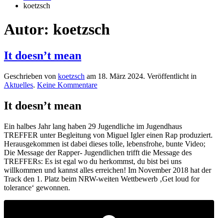
koetzsch
Autor:
koetzsch
It doesn’t mean
Geschrieben von
koetzsch
am
18. März 2024
. Veröffentlicht in
zu
Aktuelles
.
Keine Kommentare
It
doesn’t
It doesn’t mean
mean
Ein halbes Jahr lang haben 29 Jugendliche im Jugendhaus
TREFFER unter Begleitung von Miguel Igler einen Rap produziert.
Herausgekommen ist dabei dieses tolle, lebensfrohe, bunte Video;
Die Message der Rapper- Jugendlichen trifft die Message des
TREFFERs: Es ist egal wo du herkommst, du bist bei uns
willkommen und kannst alles erreichen! Im November 2018 hat der
Track den 1. Platz beim NRW-weiten Wettbewerb ‚Get loud for
tolerance‘ gewonnen.